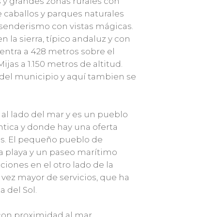
 y grandes zonas rurales con
e caballos y parques naturales
 senderismo con vistas mágicas.
 la sierra, típico andaluz y con
ntra a 428 metros sobre el
ijas a 1.150 metros de altitud.
o del municipio y aquí tambien se
 al lado del mar y es un pueblo
tica y donde hay una oferta
s. El pequeño pueblo de
na playa y un paseo marítimo
iones en el otro lado de la
a vez mayor de servicios, que ha
 del Sol.
con proximidad al mar.