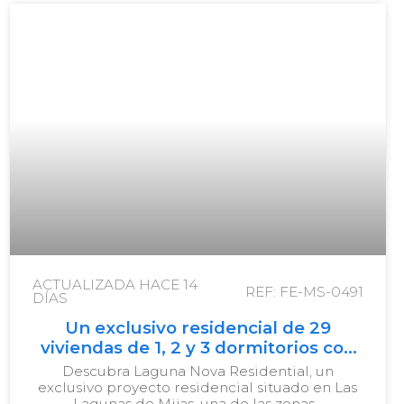
ACTUALIZADA HACE
14
REF: FE-MS-0491
DÍAS
Un exclusivo residencial de 29
viviendas de 1, 2 y 3 dormitorios con
terrazas en Las Lagunas
Descubra Laguna Nova Residential, un
exclusivo proyecto residencial situado en Las
Lagunas de Mijas, una de las zonas…