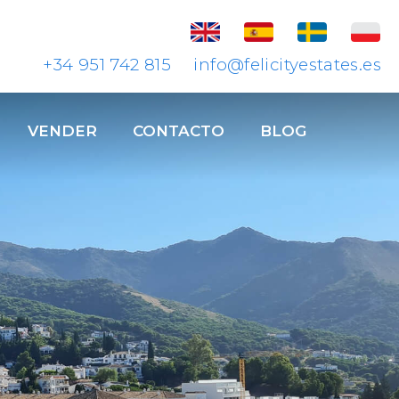
+34 951 742 815
info@felicityestates.es
VENDER
CONTACTO
BLOG