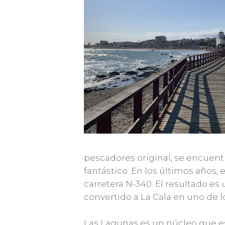
pescadores original, se encuent
fantástico. En los últimos años,
carretera N-340. El resultado es
convertido a La Cala en uno de l
Las Lagunas es un núcleo que es