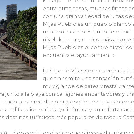
Málaga. Tiene tres núcleos urbanos
entre otras cosas, muchas fincas d
con una gran variedad de rutas de
Mijas Pueblo es un pueblo blanco en
mucho encanto. El pueblo se encue
nivel del mar y el pico más alto de M
Mijas Pueblo es el centro históric
encuentra el ayuntamiento.
La Cala de Mijas se encuentra justo
que transmite una sensación autén
muy grande de bares y restaurante
ra junto a la playa con callejones encantadores y u
 el pueblo ha crecido con una serie de nuevas promoc
 una edificación variada y dinámica y una oferta cad
os destinos turísticos más populares de toda la Costa
tá unido con Fuengirola y que ofrece vida urbana 