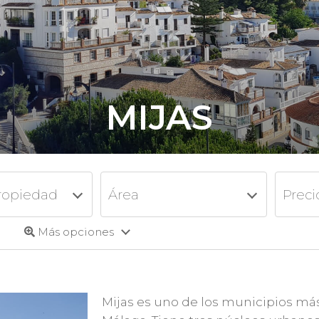
MIJAS
ropiedad
Área
Preci
Más opciones
Mijas es uno de los municipios más