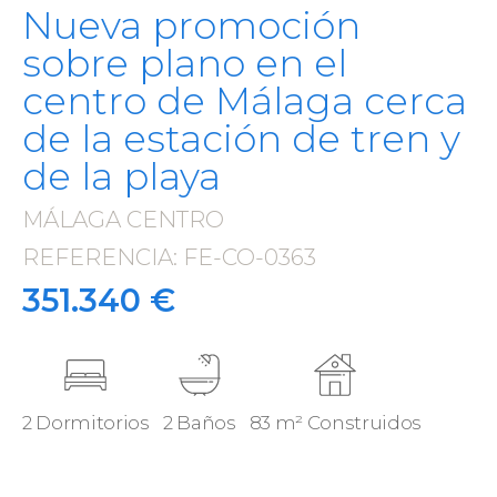
Nueva promoción
sobre plano en el
centro de Málaga cerca
de la estación de tren y
de la playa
MÁLAGA CENTRO
·
REFERENCIA: FE-CO-0363
·
351.340 €
2 Dormitorios
2 Baños
83 m² Construidos