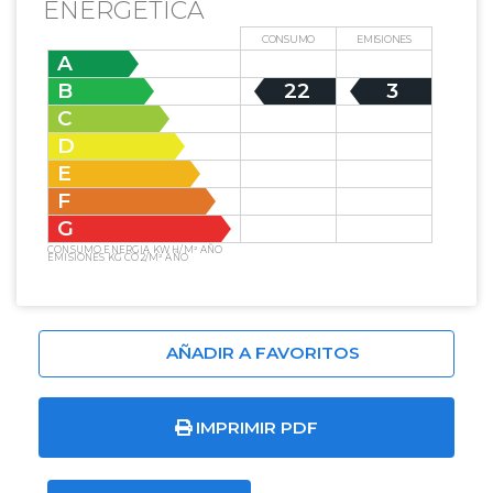
ENERGÉTICA
CONSUMO
EMISIONES
A
B
22
3
C
D
E
F
G
CONSUMO ENERGIA KW H/M² AÑO
EMISIONES KG CO2/M² AÑO
AÑADIR A FAVORITOS
IMPRIMIR PDF