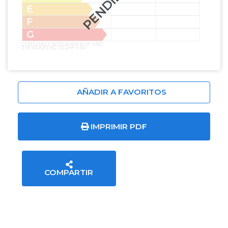
PENDIENTE
E
F
G
CONSUMO ENERGIA KW H/M² AÑO
EMISIONES KG CO2/M² AÑO
AÑADIR A FAVORITOS
IMPRIMIR PDF
COMPARTIR