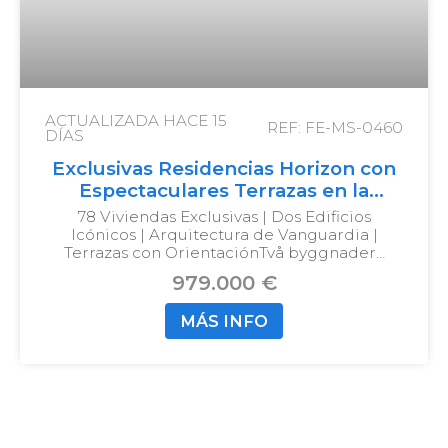
ACTUALIZADA HACE
15
REF: FE-MS-0460
DÍAS
Exclusivas Residencias Horizon con
Espectaculares Terrazas en la
Prestigiosa Zona de Higuerón
78 Viviendas Exclusivas | Dos Edificios
Icónicos | Arquitectura de Vanguardia |
Terrazas con Orientación
Två byggnader…
979.000 €
MÁS INFO