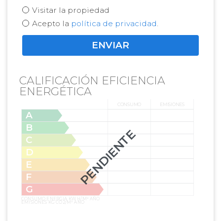
Visitar la propiedad
Acepto la
política de privacidad
.
CALIFICACIÓN EFICIENCIA
ENERGÉTICA
CONSUMO
EMISIONES
A
B
PENDIENTE
C
D
E
F
G
CONSUMO ENERGIA KW H/M² AÑO
EMISIONES KG CO2/M² AÑO