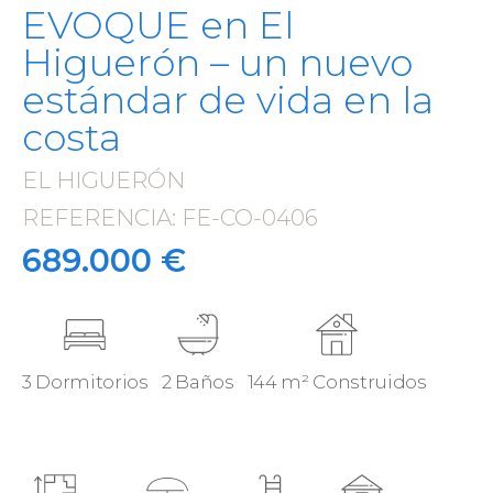
EVOQUE en El
Higuerón – un nuevo
estándar de vida en la
costa
EL HIGUERÓN
·
REFERENCIA: FE-CO-0406
·
689.000 €
3 Dormitorios
2 Baños
144 m² Construidos