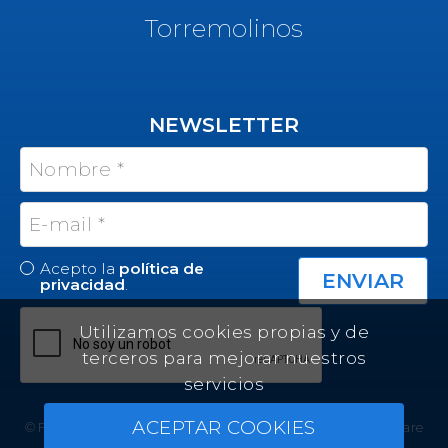
Torremolinos
NEWSLETTER
Acepto la
política de
privacidad
.
Utilizamos cookies propias y de
terceros para mejorar nuestros
servicios
ACEPTAR COOKIES
© Felicity Estates ~ All rights reserved ~
Real Estate Software
by Infocasa CRM