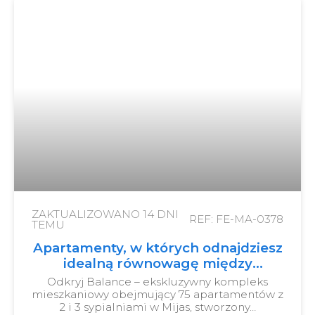
ZAKTUALIZOWANO
14 DNI
REF: FE-MA-0378
TEMU
Apartamenty, w których odnajdziesz
idealną równowagę między
morzem, górami i miastem.
Odkryj Balance – ekskluzywny kompleks
mieszkaniowy obejmujący 75 apartamentów z
2 i 3 sypialniami w Mijas, stworzony…