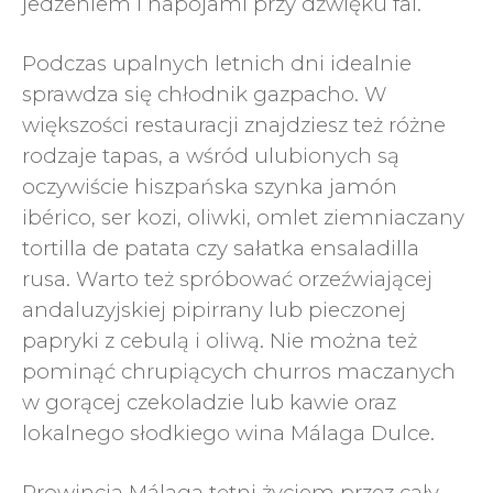
jedzeniem i napojami przy dźwięku fal.
Podczas upalnych letnich dni idealnie
sprawdza się chłodnik gazpacho. W
większości restauracji znajdziesz też różne
rodzaje tapas, a wśród ulubionych są
oczywiście hiszpańska szynka jamón
ibérico, ser kozi, oliwki, omlet ziemniaczany
tortilla de patata czy sałatka ensaladilla
rusa. Warto też spróbować orzeźwiającej
andaluzyjskiej pipirrany lub pieczonej
papryki z cebulą i oliwą. Nie można też
pominąć chrupiących churros maczanych
w gorącej czekoladzie lub kawie oraz
lokalnego słodkiego wina Málaga Dulce.
Prowincja Málaga tętni życiem przez cały