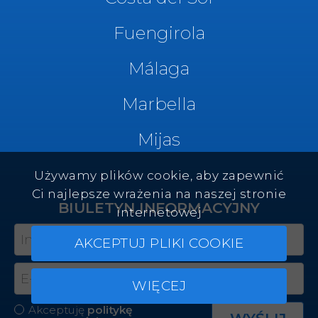
Fuengirola
Málaga
Marbella
Mijas
Używamy plików cookie, aby zapewnić
Ci najlepsze wrażenia na naszej stronie
BIULETYN INFORMACYJNY
internetowej
AKCEPTUJ PLIKI COOKIE
WIĘCEJ
Akceptuję
politykę