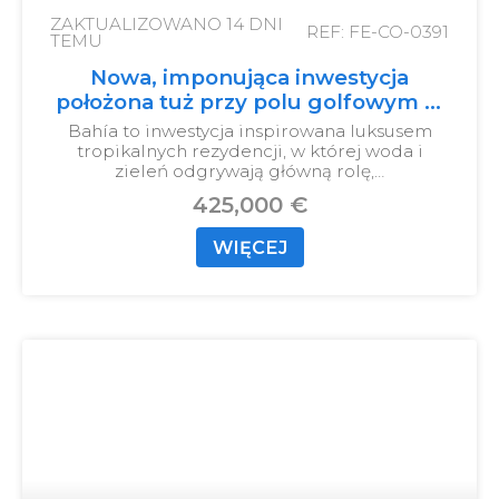
ZAKTUALIZOWANO
14 DNI
REF: FE-CO-0391
TEMU
Nowa, imponująca inwestycja
położona tuż przy polu golfowym w
La Cala de Mijas.
Bahía to inwestycja inspirowana luksusem
tropikalnych rezydencji, w której woda i
zieleń odgrywają główną rolę,…
425,000 €
WIĘCEJ