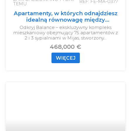
REF: FE-MA-0377
TEMU
Apartamenty, w których odnajdziesz
idealną równowagę między
morzem, górami i miastem.
Odkryj Balance – ekskluzywny kompleks
mieszkaniowy obejmujący 75 apartamentów z
2 i 3 sypialniami w Mijas, stworzony…
468,000 €
WIĘCEJ