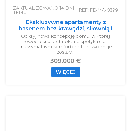
ZAKTUALIZOWANO
14 DNI
REF: FE-MA-0399
TEMU
Ekskluzywne apartamenty z
basenem bez krawędzi, siłownią i
przestrzenią coworkingową
Odkryj nową koncepcję domu, w której
nowoczesna architektura spotyka się z
maksymalnym komfortem.
Te rezydencje
zostały…
309,000 €
WIĘCEJ