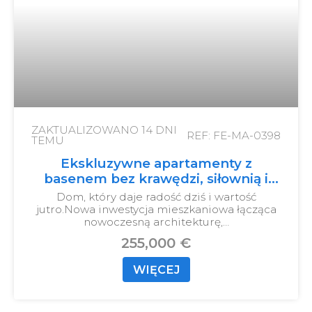
ZAKTUALIZOWANO
14 DNI
REF: FE-MA-0398
TEMU
Ekskluzywne apartamenty z
basenem bez krawędzi, siłownią i
przestrzenią coworkingową
Dom, który daje radość dziś i wartość
jutro.
Nowa inwestycja mieszkaniowa łącząca
nowoczesną architekturę,…
255,000 €
WIĘCEJ