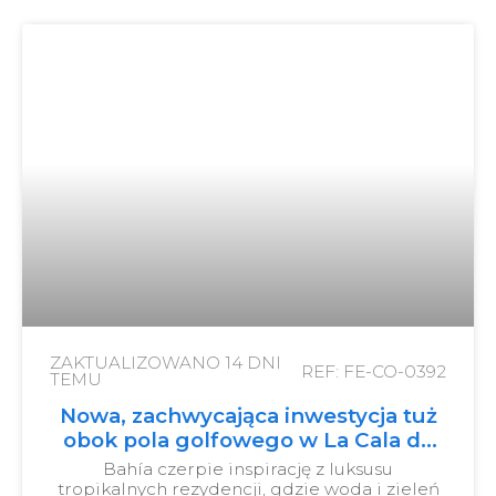
ZAKTUALIZOWANO
14 DNI
REF: FE-CO-0392
TEMU
Nowa, zachwycająca inwestycja tuż
obok pola golfowego w La Cala de
Mijas.
Bahía czerpie inspirację z luksusu
tropikalnych rezydencji, gdzie woda i zieleń