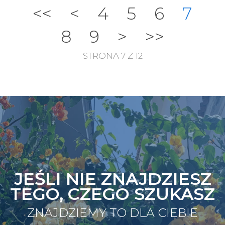
<<
<
4
5
6
7
8
9
>
>>
STRONA 7 Z 12
JEŚLI NIE ZNAJDZIESZ
TEGO, CZEGO SZUKASZ
ZNAJDZIEMY TO DLA CIEBIE