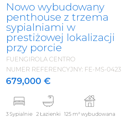
Nowo wybudowany
penthouse z trzema
sypialniami w
prestiżowej lokalizacji
przy porcie
FUENGIROLA CENTRO
·
NUMER REFERENCYJNY: FE-MS-0423
·
679,000 €
3 Sypialnie
2 Łazienki
125 m² wybudowana