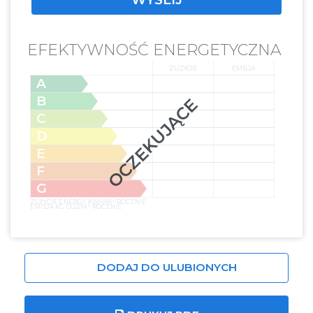
EFEKTYWNOŚĆ ENERGETYCZNA
ZUŻYCIE
EMISJA
A
B
OCZEKUJĄCE
C
D
E
F
G
ZUŻYCIE ENERGII KWH/M² ROCZNIE
EMISJA KG CO2/M² ROCZNIE
DODAJ DO ULUBIONYCH