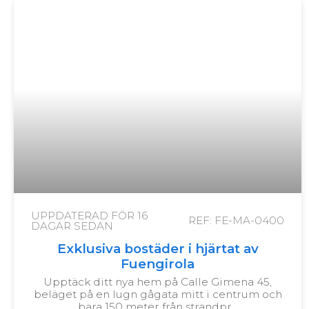
UPPDATERAD FÖR
16
REF: FE-MA-0400
DAGAR SEDAN
Exklusiva bostäder i hjärtat av
Fuengirola
Upptäck ditt nya hem på Calle Gimena 45,
beläget på en lugn gågata mitt i centrum och
bara 150 meter från strandpr…