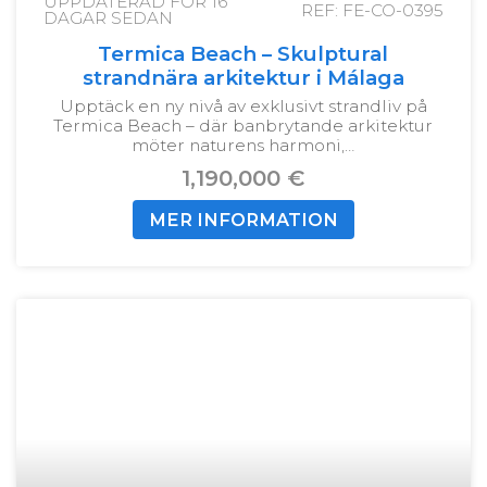
UPPDATERAD FÖR
16
REF: FE-CO-0395
DAGAR SEDAN
Termica Beach – Skulptural
strandnära arkitektur i Málaga
Upptäck en ny nivå av exklusivt strandliv på
Termica Beach – där banbrytande arkitektur
möter naturens harmoni,…
1,190,000 €
MER INFORMATION