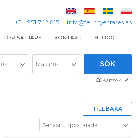
+34 951 742 815
info@felicityestates.es
FÖR SÄLJARE
KONTAKT
BLOGG
ris
Max pris
Kartsök
TILLBAKA
Senast uppdaterade