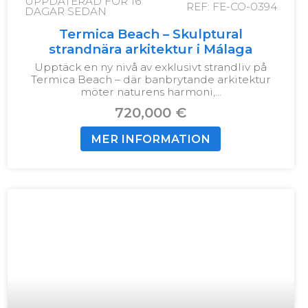
UPPDATERAD FÖR
16
REF: FE-CO-0394
DAGAR SEDAN
Termica Beach – Skulptural
strandnära arkitektur i Málaga
Upptäck en ny nivå av exklusivt strandliv på
Termica Beach – där banbrytande arkitektur
möter naturens harmoni,…
720,000 €
MER INFORMATION