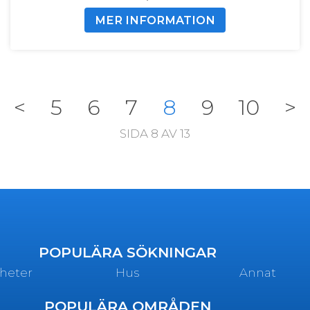
MER INFORMATION
<
5
6
7
8
9
10
>
SIDA 8 AV 13
POPULÄRA SÖKNINGAR
heter
Hus
Annat
POPULÄRA OMRÅDEN