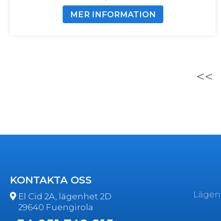
MER INFORMATION
<<
KONTAKTA OSS
Lägen
El Cid 2A, lägenhet 2D
29640 Fuengirola