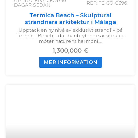
UPPDATERAD FÖR
16
REF: FE-CO-0396
DAGAR SEDAN
Termica Beach – Skulptural
strandnära arkitektur i Málaga
Upptäck en ny nivå av exklusivt strandliv på
Termica Beach – där banbrytande arkitektur
möter naturens harmoni,…
1,300,000 €
MER INFORMATION