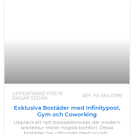
UPPDATERAD FÖR
16
REF: FE-MA-0399
DAGAR SEDAN
Exklusiva Bostäder med Infinitypool,
Gym och Coworking
Upptäck ett nytt bostadskoncept där modern
arkitektur möter högsta komfort. Dessa
bostäder har utformats med grundl…