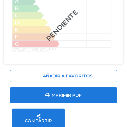
A
B
PENDIENTE
C
D
E
F
G
CONSUMO ENERGIA KW H/M² AÑO
EMISIONES KG CO2/M² AÑO
AÑADIR A FAVORITOS
IMPRIMIR PDF
COMPARTIR