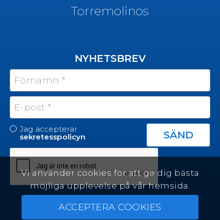
Torremolinos
NYHETSBREV
Jag accepterar
sekretesspolicyn
.
Vi använder cookies för att ge dig bästa
möjliga upplevelse på vår hemsida.
ACCEPTERA COOKIES
© Felicity Estates ~ Alla rättigheter förbehållna ~
Fastighetsmjukvara utvecklad av Infocasa CRM