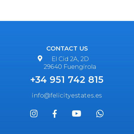
CONTACT US
El Cid 2A, 2D
29640 Fuengirola
+34 951 742 815
info@felicityestates.es