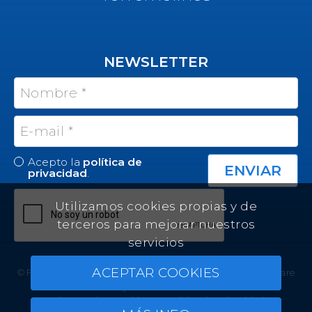
NEWSLETTER
Acepto la
política de
privacidad
.
Utilizamos cookies propias y de
terceros para mejorar nuestros
servicios
ACEPTAR COOKIES
© Felicity Estates ~ All rights reserved ~
Real Estate Software
by Infocasa CRM
Aviso Legal
Cookies
Política de privacidad