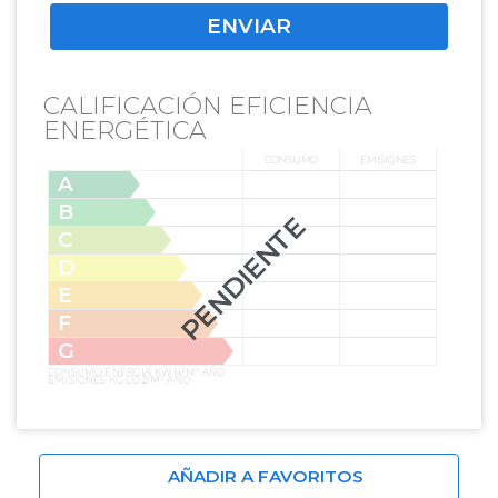
CALIFICACIÓN EFICIENCIA
ENERGÉTICA
CONSUMO
EMISIONES
A
B
PENDIENTE
C
D
E
F
G
CONSUMO ENERGIA KW H/M² AÑO
EMISIONES KG CO2/M² AÑO
AÑADIR A FAVORITOS